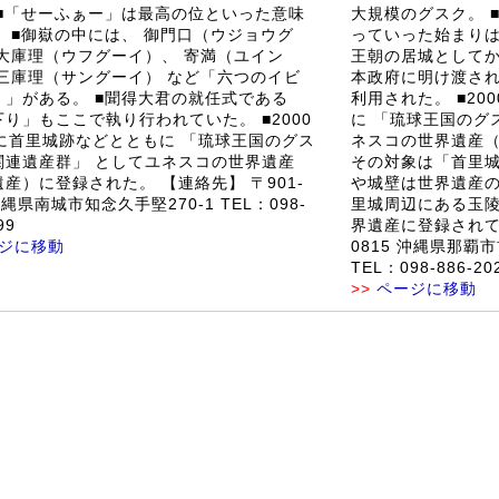
 ■「せーふぁー」は最高の位といった意味
大規模のグスク。 
。 ■御嶽の中には、 御門口（ウジョウグ
っていった始まり
 大庫理（ウフグーイ）、 寄満（ユイン
王朝の居城としてか
 三庫理（サングーイ） など「六つのイビ
本政府に明け渡さ
）」がある。 ■聞得大君の就任式である
利用された。 ■20
り」もここで執り行われていた。 ■2000
に 「琉球王国のグ
月に首里城跡などとともに 「琉球王国のグス
ネスコの世界遺産
関連遺産群」 としてユネスコの世界遺産
その対象は「首里
産）に登録された。 【連絡先】 〒901-
や城壁は世界遺産の
沖縄県南城市知念久手堅270-1 TEL：098-
里城周辺にある玉
99
界遺産に登録されてい
ジに移動
0815 沖縄県那覇
TEL：098-886-20
>>
ページに移動