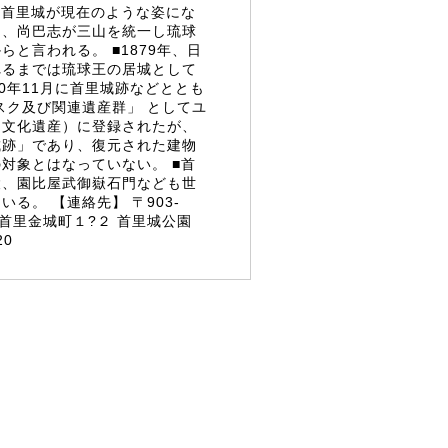
■首里城が現在のような姿にな
は、尚巴志が三山を統一し琉球
らと言われる。 ■1879年、日
れるまでは琉球王の居城として
00年11月に首里城跡などととも
スク及び関連遺産群」 としてユ
（文化遺産）に登録されたが、
城跡」であり、復元された建物
対象とはなっていない。 ■首
陵、園比屋武御嶽石門なども世
る。 【連絡先】 〒903-
市首里金城町１?２ 首里城公園
20