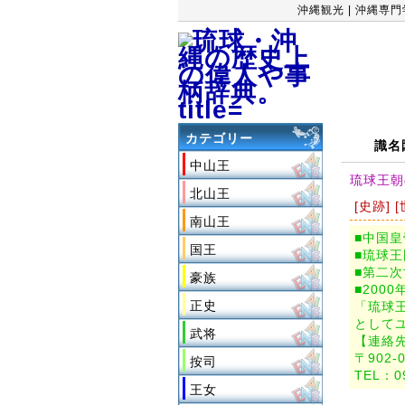
沖縄観光
|
沖縄専門
カテゴリー
識名
中山王
琉球王朝
北山王
[史跡] 
南山王
■中国
国王
■琉球
■第二
豪族
■2000
正史
「琉球
として
武将
【連絡
〒902-
按司
TEL：09
王女