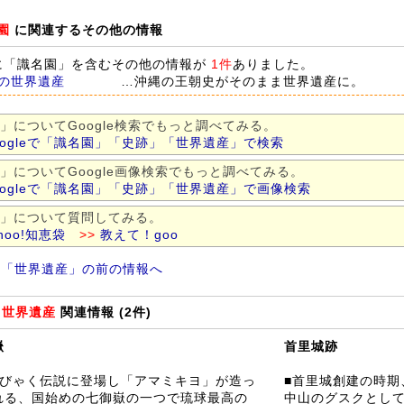
園
に関連するその他の情報
に「識名園」を含むその他の情報が
1件
ありました。
の世界遺産
…沖縄の王朝史がそのまま世界遺産に。
」についてGoogle検索でもっと調べてみる。
oogleで「識名園」「史跡」「世界遺産」で検索
」についてGoogle画像検索でもっと調べてみる。
oogleで「識名園」「史跡」「世界遺産」で画像検索
」について質問してみる。
hoo!知恵袋
>>
教えて！goo
「世界遺産」の前の情報へ
の
世界遺産
関連情報 (2件)
嶽
首里城跡
開びゃく伝説に登場し「アマミキヨ」が造っ
■首里城創建の時期
れる、国始めの七御嶽の一つで琉球最高の
中山のグスクとして