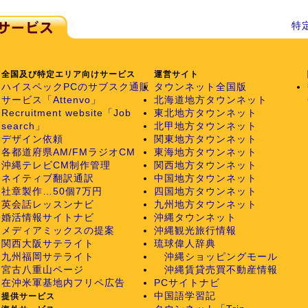
特
全国及び特定エリア向けサービス
運営サイト
ハイスペックPCのサブスク通販
タウンネット全国版
サービス「Attenvo」
北海道地方タウンネット
Recruitment website「Job
東北地方タウンネット
search」
北甲地方タウンネット
デザイン依頼
関東地方タウンネット
各都道府県AM/FMラジオCM
東海地方タウンネット
沖縄テレビCM制作管理
関西地方タウンネット
ネイティブ翻訳通訳
中国地方タウンネット
社章製作…50個7万円
四国地方タウンネット
英会話レッスンナビ
九州地方タウンネット
婚活情報サイトナビ
沖縄タウンネット
メディアミックスの提案
沖縄観光旅行情報
関西大阪サテライト
琉球偉人辞典
九州福岡サテライト
沖縄ショッピングモール
宮古八重山ページ
沖縄賃貸売買不動産情報
在沖米軍基地内フリペ広告
PCサイトナビ
中国語学習記
提供サービス