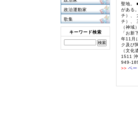
政治家
聖地。
政治運動家
がある
チ）、
歌集
チ）、
（神域
キーワード検索
「お新下
年11
ク及び
（文化遺
1511 
949-18
>>
ペー