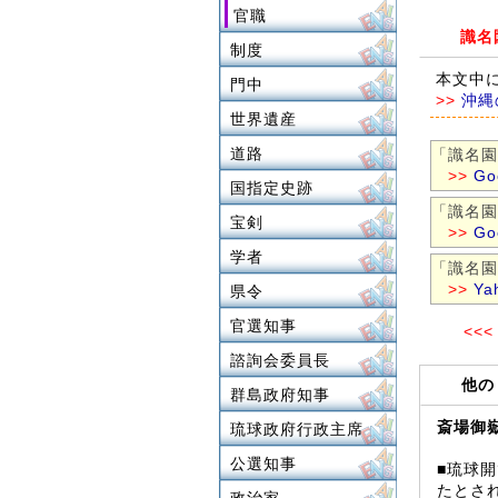
官職
識名
制度
本文中
門中
>>
沖縄
世界遺産
道路
「識名園
>>
G
国指定史跡
「識名園
宝剣
>>
G
学者
「識名園
>>
Ya
県令
官選知事
<<<
諮詢会委員長
他
群島政府知事
斎場御
琉球政府行政主席
公選知事
■琉球
たとさ