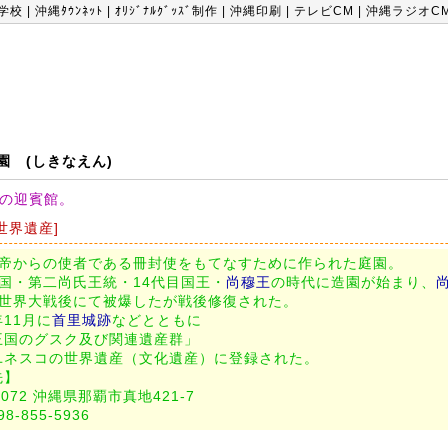
学校
|
沖縄ﾀｳﾝﾈｯﾄ
|
ｵﾘｼﾞﾅﾙｸﾞｯｽﾞ制作
|
沖縄印刷
|
テレビCM
|
沖縄ラジオC
園 (しきなえん)
の迎賓館。
[世界遺産]
皇帝からの使者である冊封使をもてなすために作られた庭園。
王国・第二尚氏王統・14代目国王・
尚穆王
の時代に造園が始まり、
次世界大戦後にて被爆したが戦後修復された。
年11月に
首里城跡
などとともに
王国のグスク及び関連遺産群」
ユネスコの世界遺産（文化遺産）に登録された。
先】
0072 沖縄県那覇市真地421-7
8-855-5936