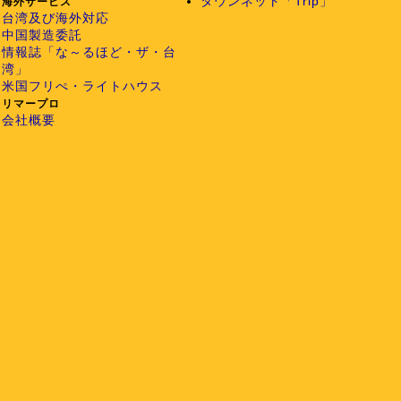
タウンネット「Trip」
海外サービス
台湾及び海外対応
中国製造委託
情報誌「な～るほど・ザ・台
湾」
米国フリぺ・ライトハウス
リマープロ
会社概要