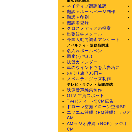
翻訳通訳関連
ネイティブ翻訳通訳
翻訳＋ホームページ制作
翻訳＋印刷
翻訳者登録
クロスメディアの提案
出張語学スクール
外国人動向調査アンケート
ノベルティ・販促品関連
名入れボールペン
団扇(うちわ)
販促カレンダー
車のウインドウを広告塔に
のぼり旗 795円～
ノベルティグッズ制作
テレビ・ラジオ・新聞雑誌
映像音声編集制作
OTV-年賀スポット
Tver(ティーバ)CM広告
ドローン空撮
ドローン空撮SP
エフエム沖縄（FM沖縄）ラジオ
CM
AMラジオ沖縄（ROK）ラジオ
CM