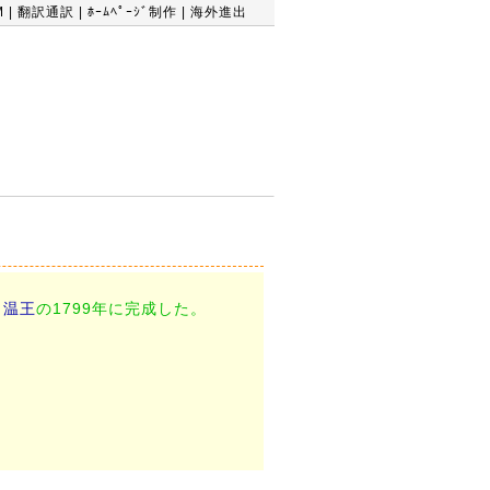
M
|
翻訳通訳
|
ﾎｰﾑﾍﾟｰｼﾞ制作
|
海外進出
尚温王
の1799年に完成した。