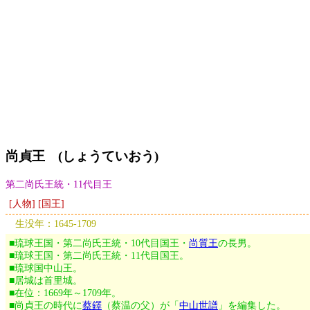
尚貞王 (しょうていおう)
第二尚氏王統・11代目王
[人物] [国王]
生没年：1645-1709
■琉球王国・第二尚氏王統・10代目国王・
尚質王
の長男。
■琉球王国・第二尚氏王統・11代目国王。
■琉球国中山王。
■居城は首里城。
■在位：1669年～1709年。
■尚貞王の時代に
蔡鐸
（蔡温の父）が「
中山世譜
」を編集した。