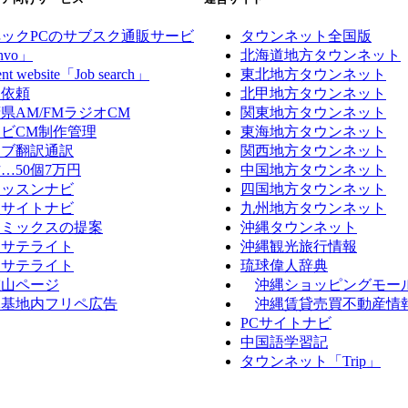
ックPCのサブスク通販サービ
タウンネット全国版
nvo」
北海道地方タウンネット
ent website「Job search」
東北地方タウンネット
ン依頼
北甲地方タウンネット
県AM/FMラジオCM
関東地方タウンネット
ビCM制作管理
東海地方タウンネット
ィブ翻訳通訳
関西地方タウンネット
…50個7万円
中国地方タウンネット
レッスンナビ
四国地方タウンネット
報サイトナビ
九州地方タウンネット
アミックスの提案
沖縄タウンネット
阪サテライト
沖縄観光旅行情報
岡サテライト
琉球偉人辞典
重山ページ
沖縄ショッピングモー
軍基地内フリペ広告
沖縄賃貸売買不動産情
PCサイトナビ
中国語学習記
タウンネット「Trip」