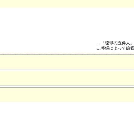
…「琉球の五偉人
…蔡鐸によって編