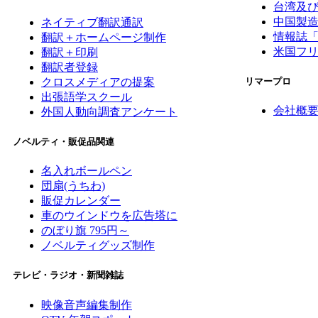
台湾及
中国製
ネイティブ翻訳通訳
情報誌
翻訳＋ホームページ制作
米国フ
翻訳＋印刷
翻訳者登録
クロスメディアの提案
リマープロ
出張語学スクール
会社概
外国人動向調査アンケート
ノベルティ・販促品関連
名入れボールペン
団扇(うちわ)
販促カレンダー
車のウインドウを広告塔に
のぼり旗 795円～
ノベルティグッズ制作
テレビ・ラジオ・新聞雑誌
映像音声編集制作