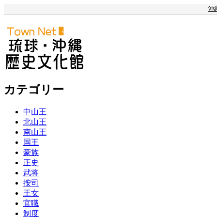
沖
カテゴリー
中山王
北山王
南山王
国王
豪族
正史
武将
按司
王女
官職
制度