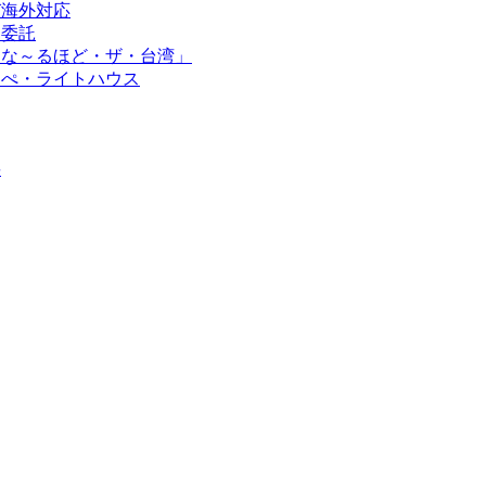
び海外対応
造委託
「な～るほど・ザ・台湾」
リぺ・ライトハウス
要