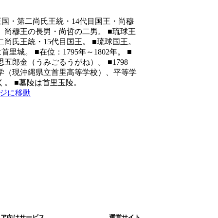
王国・第二尚氏王統・14代目国王・尚穆
。尚穆王の長男・尚哲の二男。 ■琉球王
二尚氏王統・15代目国王。 ■琉球国王。
首里城。 ■在位：1795年～1802年。 ■
思五郎金（うみごるうがね）。 ■1798
学（現沖縄県立首里高等学校）、平等学
く。 ■墓陵は首里玉陵。
ジに移動
リア向けサービス
運営サイト