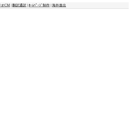
ジオCM
|
翻訳通訳
|
ﾎｰﾑﾍﾟｰｼﾞ制作
|
海外進出