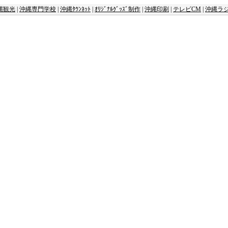
縄観光
|
沖縄専門学校
|
沖縄ﾀｳﾝﾈｯﾄ
|
ｵﾘｼﾞﾅﾙｸﾞｯｽﾞ制作
|
沖縄印刷
|
テレビCM
|
沖縄ラ