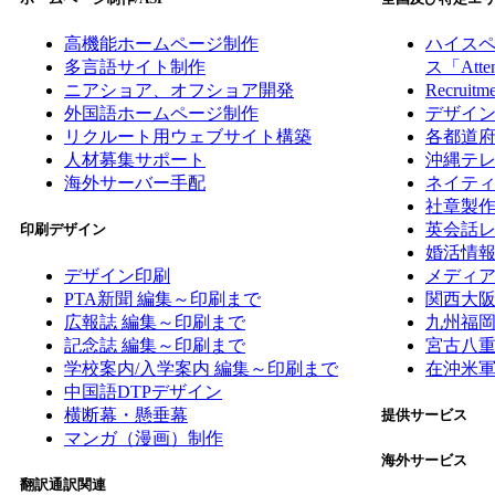
高機能ホームページ制作
ハイスペ
多言語サイト制作
ス「Atte
ニアショア、オフショア開発
Recruitm
外国語ホームページ制作
デザイ
リクルート用ウェブサイト構築
各都道府
人材募集サポート
沖縄テレ
海外サーバー手配
ネイテ
社章製作
英会話
印刷デザイン
婚活情
デザイン印刷
メディ
PTA新聞 編集～印刷まで
関西大
広報誌 編集～印刷まで
九州福
記念誌 編集～印刷まで
宮古八
学校案内/入学案内 編集～印刷まで
在沖米
中国語DTPデザイン
横断幕・懸垂幕
提供サービス
マンガ（漫画）制作
海外サービス
翻訳通訳関連