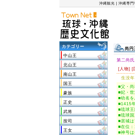
沖縄観光
|
沖縄専門
カテゴリー
尚円
中山王
第二尚氏
北山王
[人物] 
南山王
生没年：1
国王
■父・
■妃・
豪族
■幼名
正史
■141
■琉球
武将
■琉球
按司
■居城
■在位：
王女
■神号