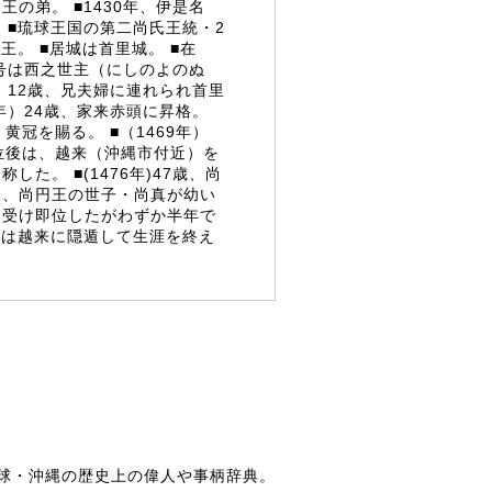
王の弟。 ■1430年、伊是名
 ■琉球王国の第二尚氏王統・2
王。 ■居城は首里城。 ■在
■神号は西之世主（にしのよのぬ
年）12歳、兄夫婦に連れられ首里
3年）24歳、家来赤頭に昇格。
、黄冠を賜る。 ■（1469年）
位後は、越来（沖縄市付近）を
した。 ■(1476年)47歳、尚
り、尚円王の世子・尚真が幼い
を受け即位したがわずか半年で
後は越来に隠遁して生涯を終え
球・沖縄の歴史上の偉人や事柄辞典。