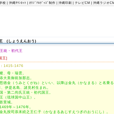
学校
|
沖縄ﾀｳﾝﾈｯﾄ
|
ｵﾘｼﾞﾅﾙｸﾞｯｽﾞ制作
|
沖縄印刷
|
テレビCM
|
沖縄ラジオC
王 (しょうえんおう)
王統・初代王
[国王]
415-1476
尚稷、母・瑞雲。
世添大美御前加那志。
を思徳金（うみとくがね）といい、以降は金丸（かなまる）と名乗
5年、伊是名島、諸見村生まれ。
王国・第二尚氏王統・初代国王。
国王（琉球国中山王）。
は首里城。
1469年～1476年。
は金丸按司添末続之王仁子（かなまるあじすえつぎのおうにし）。