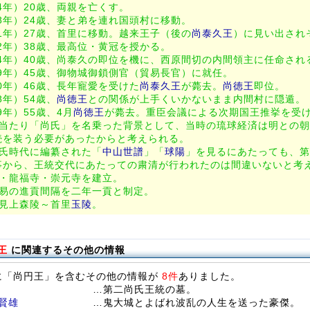
34年）20歳、両親を亡くす。
38年）24歳、妻と弟を連れ国頭村に移動。
41年）27歳、首里に移動。越来王子（後の
尚泰久王
）に見い出され
52年）38歳、最高位・黄冠を授かる。
54年）40歳、尚泰久の即位を機に、西原間切の内間領主に任命され
59年）45歳、御物城御鎖側官（貿易長官）に就任。
60年）46歳、長年寵愛を受けた
尚泰久王
が薨去。
尚徳王
即位。
68年）54歳、
尚徳王
との関係が上手くいかないまま内間村に隠遁。
69年）55歳、4月
尚徳王
が薨去。重臣会議による次期国王推挙を受
に当たり「尚氏」を名乗った背景として、当時の琉球経済は明との
続を装う必要があったからと考えられる。
尚氏時代に編纂された「
中山世譜
」「
球陽
」を見るにあたっても、第
事から、王統交代にあたっての粛清が行われたのは間違いないと考
寺・龍福寺・崇元寺を建立。
貿易の進貢間隔を二年一貢と制定。
は見上森陵～首里
玉陵
。
王
に関連するその他の情報
に「尚円王」を含むその他の情報が
8件
ありました。
…第二尚氏王統の墓。
賢雄
…鬼大城とよばれ波乱の人生を送った豪傑。