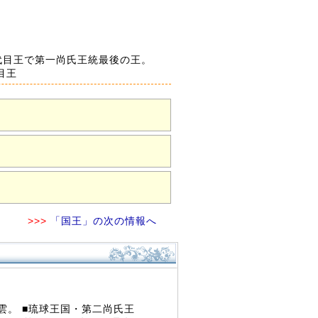
代目王で第一尚氏王統最後の王。
目王
>>>
「国王」の次の情報へ
雲。 ■琉球王国・第二尚氏王