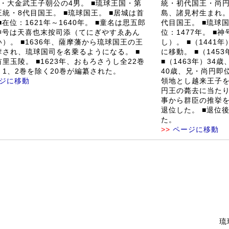
子・大金武王子朝公の4男。 ■琉球王国・第
統・初代国王・尚円
統・8代目国王。 ■琉球国王。 ■居城は首
島、諸見村生まれ。
■在位：1621年～1640年。 ■童名は思五郎
代目国王。 ■琉球国
■神号は天喜也末按司添（てにぎやすゑあん
位：1477年。 
）。 ■1636年、薩摩藩から琉球国王の王
し）。 ■（1441
奪され、琉球国司を名乗るようになる。 ■
に移動。 ■（145
里玉陵。 ■1623年、おもろさうし全22巻
■（1463年）34歳
、1、2巻を除く20巻が編纂された。
40歳、兄・尚円即
ジに移動
領地とし越来王子を称
円王の薨去に当た
事から群臣の推挙
退位した。 ■退位
た。
>>
ページに移動
琉