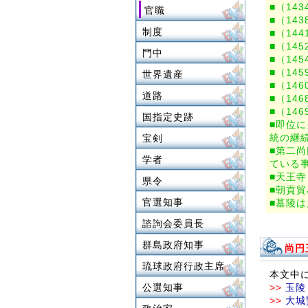
■（14
官職
■（14
制度
■（14
■（14
門中
■（14
■（14
世界遺産
■（14
道路
■（14
■（14
国指定史跡
■即位
統の継
宝剣
■第二
学者
ている
■天王
県令
■朝貢
官選知事
■墓陵
諮詢会委員長
群島政府知事
尚円
琉球政府行政主席
本文中
公選知事
>>
玉陵
>>
大城