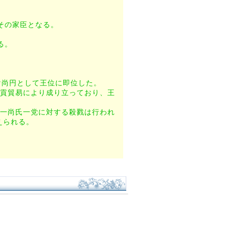
その家臣となる。
る。
け尚円として王位に即位した。
朝貢貿易により成り立っており、王
一尚氏一党に対する殺戮は行われ
えられる。