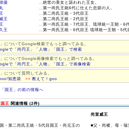
踏揚
…絶世の美女と謳われた王女。
丸
…第一尚氏王統6代に仕えた忠節の人。
王
…第二尚氏王統・3代目王
威王
…第二尚氏王統・2代目王
王
…第一尚氏王統・7代目王、琉球統一王朝・6
久王
…第一尚氏王統・6代目王 琉球統一王朝・5代
」についてGoogle検索でもっと調べてみる。
oogleで「尚円王」「人物」「国王」で検索
」についてGoogle画像検索でもっと調べてみる。
oogleで「尚円王」「人物」「国王」で画像検索
」について質問してみる。
hoo!知恵袋
>>
教えて！goo
「国王」の前の情報へ
の
国王
関連情報 (2件)
尚宣威王
王国・第二尚氏王統・5代目国王・尚元王の
■父・尚稷、母・瑞