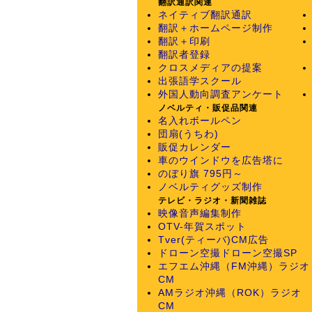
翻訳通訳関連
ネイティブ翻訳通訳
翻訳＋ホームページ制作
翻訳＋印刷
翻訳者登録
クロスメディアの提案
出張語学スクール
外国人動向調査アンケート
ノベルティ・販促品関連
名入れボールペン
団扇(うちわ)
販促カレンダー
車のウインドウを広告塔に
のぼり旗 795円～
ノベルティグッズ制作
テレビ・ラジオ・新聞雑誌
映像音声編集制作
OTV-年賀スポット
Tver(ティーバ)CM広告
ドローン空撮
ドローン空撮SP
エフエム沖縄（FM沖縄）ラジオ
CM
AMラジオ沖縄（ROK）ラジオ
CM