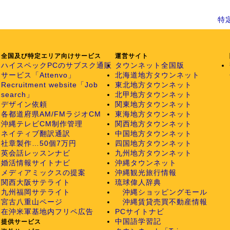
特
全国及び特定エリア向けサービス
運営サイト
ハイスペックPCのサブスク通販
タウンネット全国版
サービス「Attenvo」
北海道地方タウンネット
Recruitment website「Job
東北地方タウンネット
search」
北甲地方タウンネット
デザイン依頼
関東地方タウンネット
各都道府県AM/FMラジオCM
東海地方タウンネット
沖縄テレビCM制作管理
関西地方タウンネット
ネイティブ翻訳通訳
中国地方タウンネット
社章製作…50個7万円
四国地方タウンネット
英会話レッスンナビ
九州地方タウンネット
婚活情報サイトナビ
沖縄タウンネット
メディアミックスの提案
沖縄観光旅行情報
関西大阪サテライト
琉球偉人辞典
九州福岡サテライト
沖縄ショッピングモール
宮古八重山ページ
沖縄賃貸売買不動産情報
在沖米軍基地内フリペ広告
PCサイトナビ
中国語学習記
提供サービス