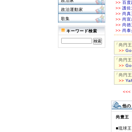
政治家
>>
百度
>>
護佐
政治運動家
>>
尚真
歌集
>>
尚宣
>>
尚徳
>>
尚泰
キーワード検索
「尚円王
>>
G
「尚円王
>>
G
「尚円王
>>
Ya
<<<
他
尚豊王
■琉球