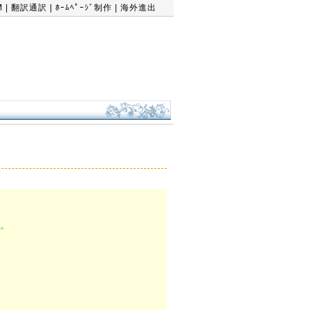
M
|
翻訳通訳
|
ﾎｰﾑﾍﾟｰｼﾞ制作
|
海外進出
る。