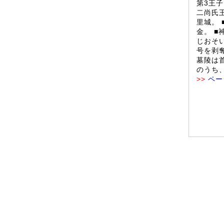
第3王
二尚氏王
里城。 
金。 
じおそい
号を剥
墓陵は首
のうち
>>
ペー