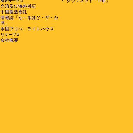
タウンネット「Trip」
海外サービス
台湾及び海外対応
中国製造委託
情報誌「な～るほど・ザ・台
湾」
米国フリぺ・ライトハウス
リマープロ
会社概要