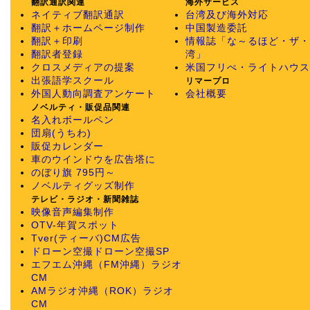
翻訳通訳関連
海外サービス
ネイティブ翻訳通訳
台湾及び海外対応
翻訳＋ホームページ制作
中国製造委託
翻訳＋印刷
情報誌「な～るほど・ザ・
翻訳者登録
湾」
クロスメディアの提案
米国フリぺ・ライトハウス
出張語学スクール
リマープロ
外国人動向調査アンケート
会社概要
ノベルティ・販促品関連
名入れボールペン
団扇(うちわ)
販促カレンダー
車のウインドウを広告塔に
のぼり旗 795円～
ノベルティグッズ制作
テレビ・ラジオ・新聞雑誌
映像音声編集制作
OTV-年賀スポット
Tver(ティーバ)CM広告
ドローン空撮
ドローン空撮SP
エフエム沖縄（FM沖縄）ラジオ
CM
AMラジオ沖縄（ROK）ラジオ
CM