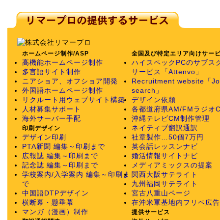
ホームページ制作/ASP
全国及び特定エリア向けサー
高機能ホームページ制作
ハイスペックPCのサブス
多言語サイト制作
サービス「Attenvo」
ニアショア、オフショア開発
Recruitment website「J
外国語ホームページ制作
search」
リクルート用ウェブサイト構築
デザイン依頼
人材募集サポート
各都道府県AM/FMラジオ
海外サーバー手配
沖縄テレビCM制作管理
ネイティブ翻訳通訳
印刷デザイン
デザイン印刷
社章製作…50個7万円
PTA新聞 編集～印刷まで
英会話レッスンナビ
広報誌 編集～印刷まで
婚活情報サイトナビ
記念誌 編集～印刷まで
メディアミックスの提案
学校案内/入学案内 編集～印刷ま
関西大阪サテライト
で
九州福岡サテライト
中国語DTPデザイン
宮古八重山ページ
横断幕・懸垂幕
在沖米軍基地内フリペ広告
マンガ（漫画）制作
提供サービス