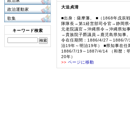
政治家
大迫貞清
政治運動家
■出身：薩摩藩。 ■（1868年戊辰
歌集
隊隊長→第1経営部司令官→静岡県
元老院議官→沖縄県令→沖縄県知
キーワード検索
→貴族院子爵議員→鹿児島県知事。 
令在任期間：1886/4/27～1886/7
治19年～明治19年） ■県知事在任
1886/7/19～1887/4/14 （和
20年）
>>
ページに移動