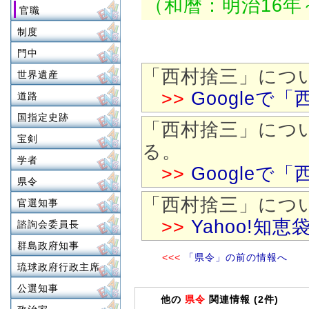
（和暦：明治16年
官職
制度
門中
「西村捨三」につい
世界遺産
>>
Google
道路
国指定史跡
「西村捨三」につい
宝剣
る。
学者
>>
Google
県令
「西村捨三」につ
官選知事
>>
Yahoo!知恵
諮詢会委員長
群島政府知事
<<<
「県令」の前の情報へ
琉球政府行政主席
公選知事
他の
県令
関連情報 (2件)