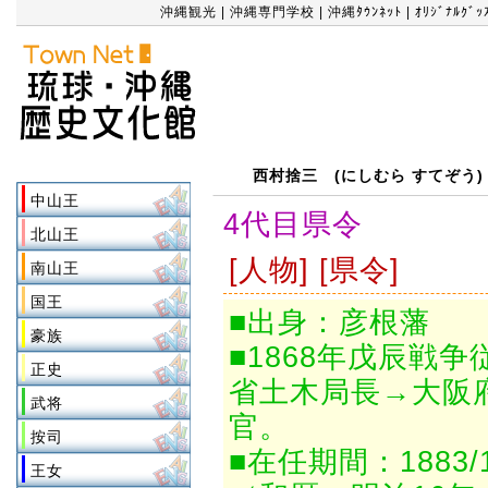
沖縄観光
|
沖縄専門学校
|
沖縄ﾀｳﾝﾈｯﾄ
|
ｵﾘｼﾞﾅﾙｸﾞ
カテゴリー
西村捨三 (にしむら すてぞう)
中山王
4代目県令
北山王
[人物] [県令]
南山王
国王
■出身：彦根藩
豪族
■1868年戊辰戦
正史
省土木局長→大阪
武将
官。
按司
■在任期間：1883/12
王女